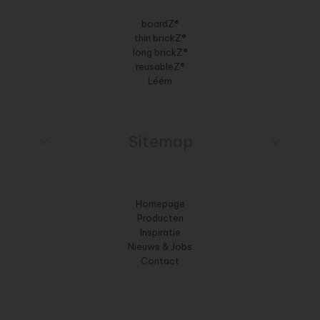
boardZ®
thin brickZ®
long brickZ®
reusableZ®
Léém
Sitemap
Homepage
Producten
Inspiratie
Nieuws & Jobs
Contact