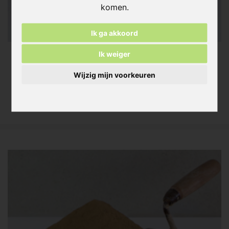
komen.
Ik ga akkoord
Ik weiger
Leem Mortel
Wijzig mijn voorkeuren
Meer informatie