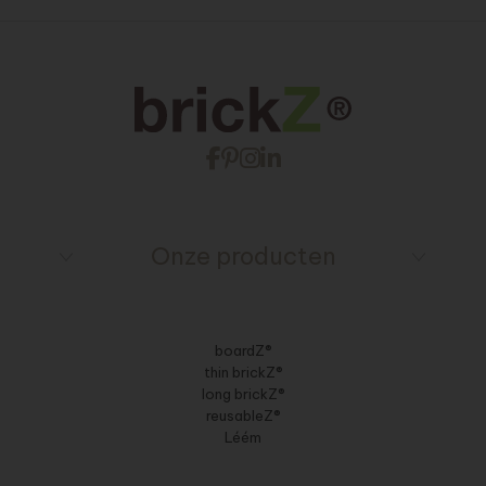
Onze producten
boardZ®
thin brickZ®
long brickZ®
reusableZ®
Léém