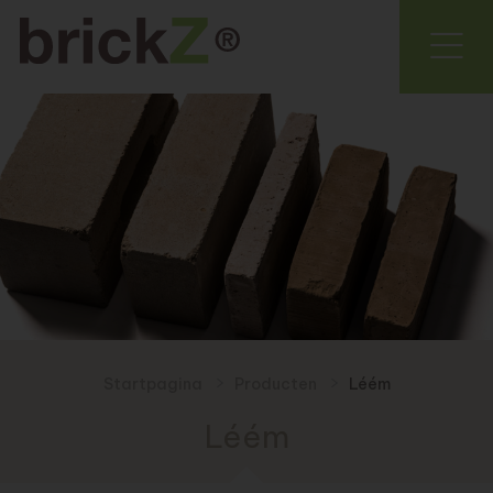
Startpagina
Producten
Léém
Léém