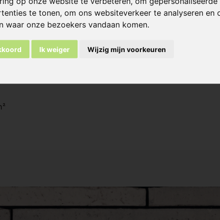
ring op onze website te verbeteren, om gepersonaliseerde
0 mm - 37 st/m² (voeg 7 mm)
tenties te tonen, om ons websiteverkeer te analyseren en 
en waar onze bezoekers vandaan komen.
0 mm - 28 st/m² (voeg 7 mm)
akkoord
Ik weiger
Wijzig mijn voorkeuren
0 mm - 23 st/m² (voeg 7 mm)
m²