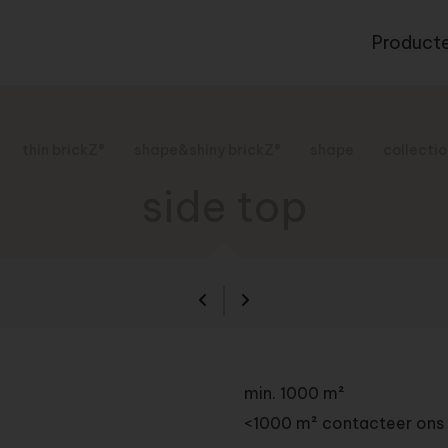
Product
thin brickZ®
shape&shiny brickZ®
shape
collecti
side top
min. 1000 m²
<1000 m² contacteer ons