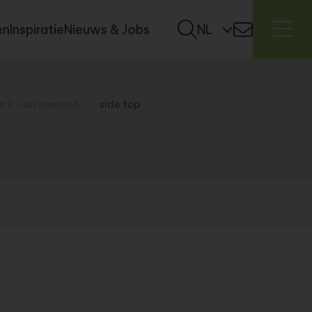
en
Inspiratie
Nieuws & Jobs
NL
on 2 - on demand
side top