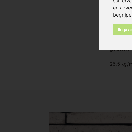
surferva
400x60x1
en adver
begrijp
400x80x1
Ik ga 
500x80x1
gewicht
25,5 kg/