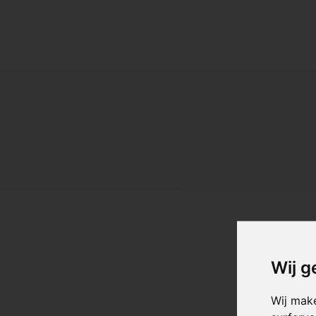
formate
Wij g
300x60x1
Wij mak