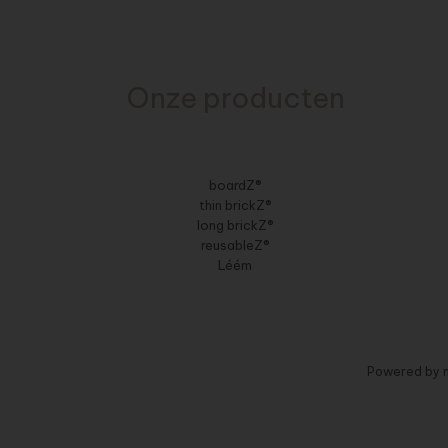
Onze producten
boardZ®
thin brickZ®
long brickZ®
reusableZ®
Léém
Powered by