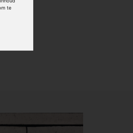
 inhoud
om te