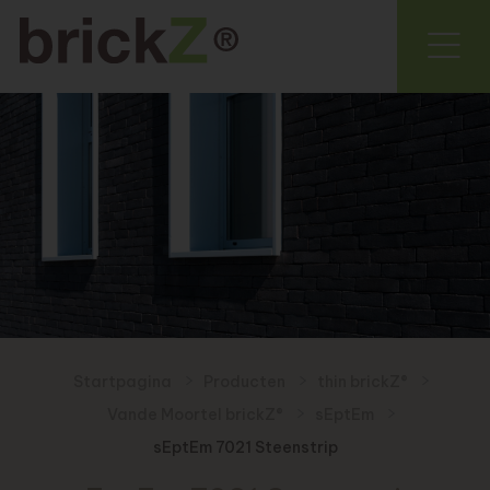
Startpagina
Producten
thin brickZ®
Vande Moortel brickZ®
sEptEm
sEptEm 7021 Steenstrip