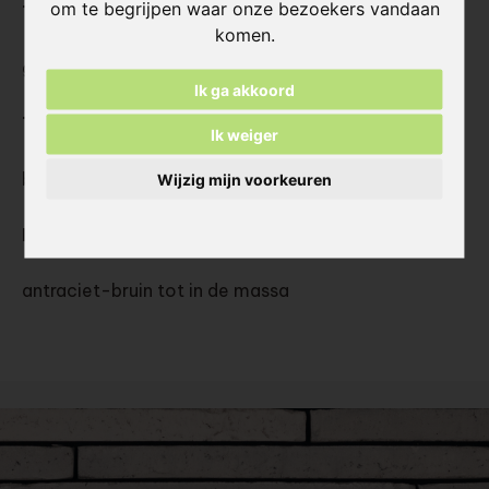
om te begrijpen waar onze bezoekers vandaan
Type:
komen.
gezaagde vormbakstrips
Ik ga akkoord
Textuur:
Ik weiger
bezand, zonder nerving
Wijzig mijn voorkeuren
Kleur:
antraciet-bruin tot in de massa