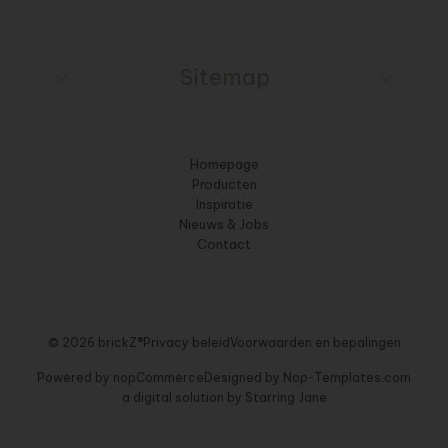
Sitemap
Homepage
Producten
Inspiratie
Nieuws & Jobs
Contact
© 2026 brickZ®
Privacy beleid
Voorwaarden en bepalingen
Powered by
nopCommerce
Designed by
Nop-Templates.com
a digital solution by
Starring Jane