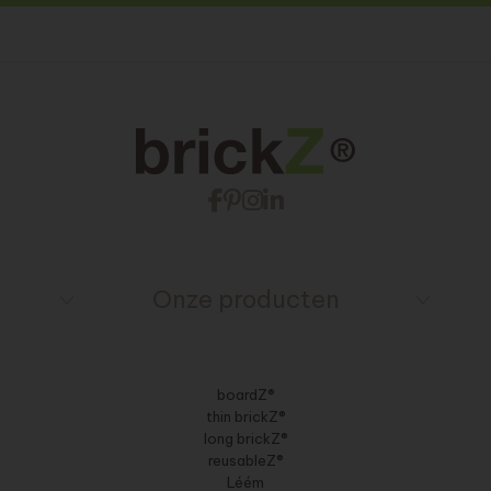
Onze producten
boardZ®
thin brickZ®
long brickZ®
reusableZ®
Léém