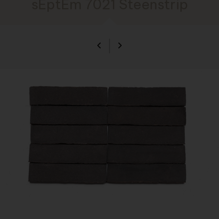
sEptEm 7021 Steenstrip