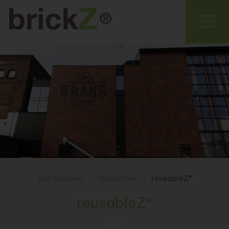
Startpagina
Producten
reusableZ®
reusableZ®