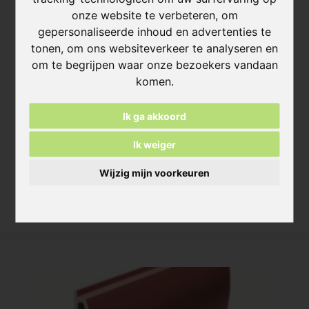
onze website te verbeteren, om
gepersonaliseerde inhoud en advertenties te
tonen, om ons websiteverkeer te analyseren en
om te begrijpen waar onze bezoekers vandaan
komen.
Ik ga akkoord
Ik weiger
FSL 3/28
min. 1000 m²
Wijzig mijn voorkeuren
<1000 m²
Meer informatie