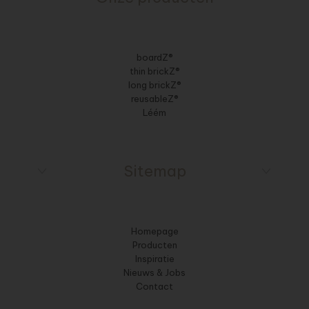
boardZ®
thin brickZ®
long brickZ®
reusableZ®
Léém
Sitemap
Homepage
Producten
Inspiratie
Nieuws & Jobs
Contact