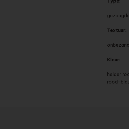
Type:
gezaagde
Textuur
onbezand,
Kleur:
helder ro
rood-bla