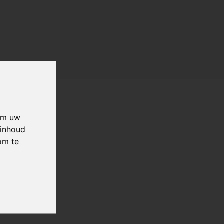
 om uw
 inhoud
om te