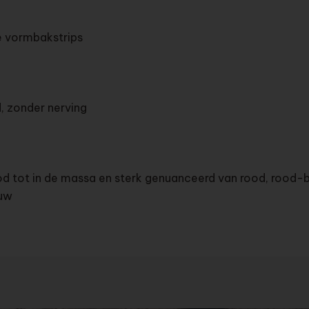
 vormbakstrips
:
 zonder nerving
od tot in de massa en sterk genuanceerd van rood, rood-b
uw