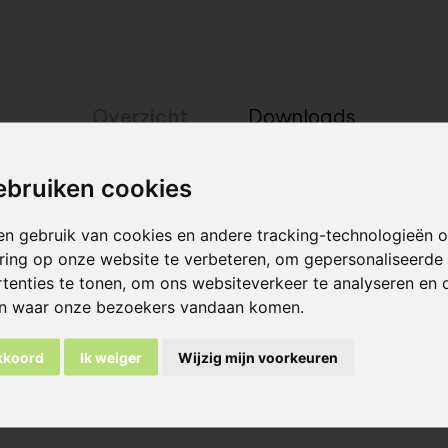
Overzicht
Downloads
ebruiken cookies
en gebruik van cookies en andere tracking-technologieën
s gevelsteen:
ring op onze website te verbeteren, om gepersonaliseerde
tenties te tonen, om ons websiteverkeer te analyseren en 
Brick K
en waar onze bezoekers vandaan komen.
L x D x B (hoogte) ca. :
akkoord
Ik weiger
Wijzig mijn voorkeuren
55 mm