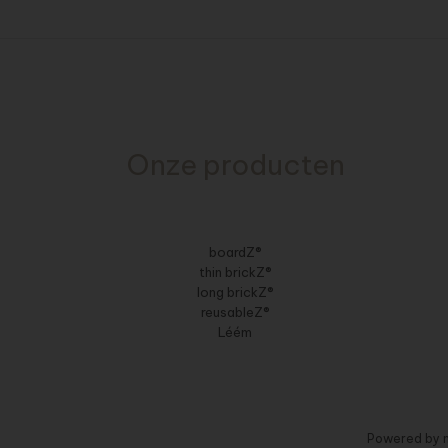
Onze producten
boardZ®
thin brickZ®
long brickZ®
reusableZ®
Léém
Powered by