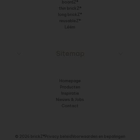
boardZ®
thin brickZ®
long brickZ®
reusableZ®
Léém
Sitemap
Homepage
Producten
Inspiratie
Nieuws & Jobs
Contact
© 2026 brickZ®
Privacy beleid
Voorwaarden en bepalingen