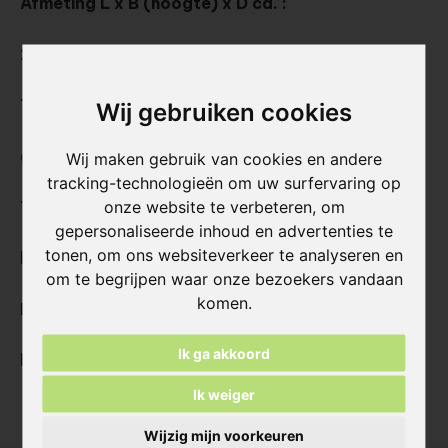
Afmeting L x B (hoogte) x D ca. :
240x38x20 mm
Type:
Wij gebruiken cookies
gezaagde handvormstrips
Wij maken gebruik van cookies en andere
tracking-technologieën om uw surfervaring op
onze website te verbeteren, om
Textuur:
gepersonaliseerde inhoud en advertenties te
tonen, om ons websiteverkeer te analyseren en
bezand, met nerving
om te begrijpen waar onze bezoekers vandaan
komen.
Kleur:
Ik ga akkoord
bruin-rood genuanceerd tot in de massa
Ik weiger
Wijzig mijn voorkeuren