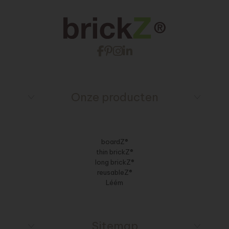
Onze producten
boardZ®
thin brickZ®
long brickZ®
reusableZ®
Léém
Sitemap