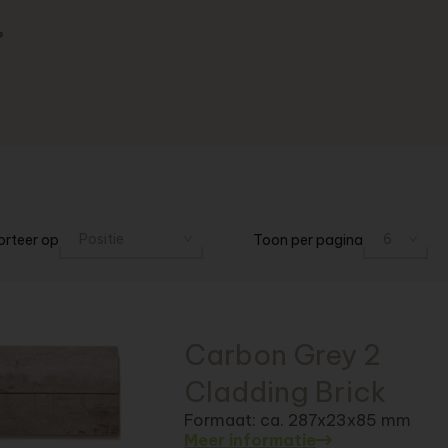
®
orteer op
Toon per pagina
Carbon Grey 2
Cladding Brick
Formaat: ca. 287x23x85 mm
Meer informatie