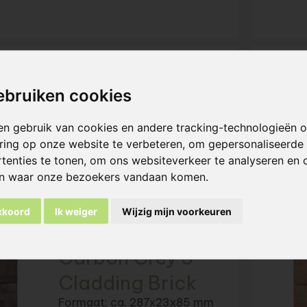
Alabaster Buff
ebruiken cookies
Cladding Brick
en gebruik van cookies en andere tracking-technologieën
Formaat: 287x23x85 mm
ring op onze website te verbeteren, om gepersonaliseerde
Meer informatie
tenties te tonen, om ons websiteverkeer te analyseren en 
en waar onze bezoekers vandaan komen.
akkoord
Ik weiger
Wijzig mijn voorkeuren
Carbon Grey 3
Cladding Brick
Formaat: ca. 287x23x85 mm