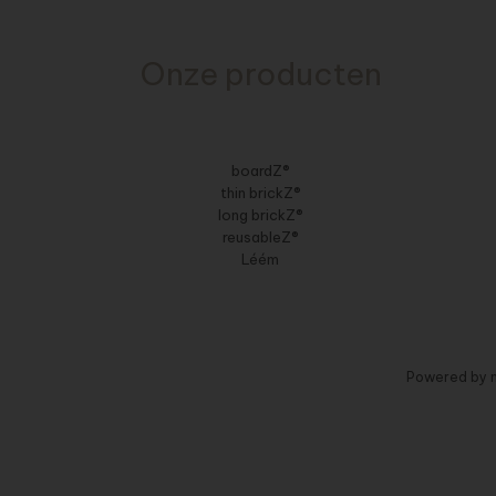
Onze producten
boardZ®
thin brickZ®
long brickZ®
reusableZ®
Léém
Powered by