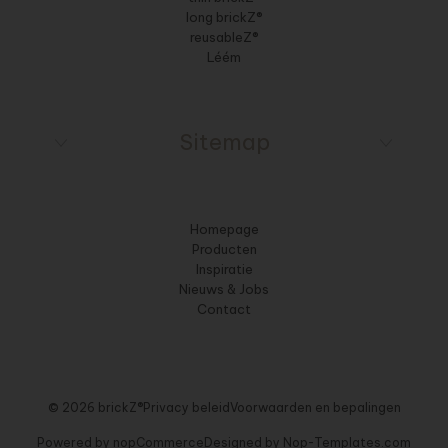
long brickZ®
reusableZ®
Léém
Sitemap
Homepage
Producten
Inspiratie
Nieuws & Jobs
Contact
© 2026 brickZ®
Privacy beleid
Voorwaarden en bepalingen
Powered by
nopCommerce
Designed by
Nop-Templates.com