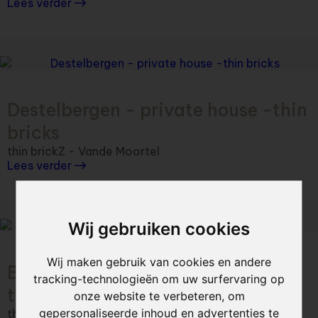
Lees verder
Destelbergen - private house -thin
bricks
thin brickZ - Vande Moortel
Lees verder
Wij gebruiken cookies
Wij maken gebruik van cookies en andere
Berendrecht - Pharmacy interior -
tracking-technologieën om uw surfervaring op
thin bricks
onze website te verbeteren, om
gepersonaliseerde inhoud en advertenties te
thin brickZ - Vande Moortel