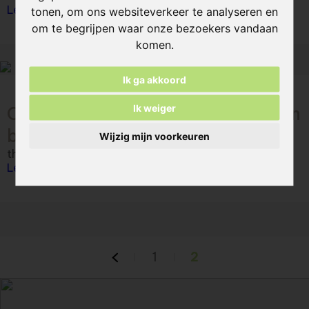
Lees verder
tonen, om ons websiteverkeer te analyseren en
om te begrijpen waar onze bezoekers vandaan
komen.
Ik ga akkoord
Ik weiger
Oudenaarde - Office interior - thin
bricks
Wijzig mijn voorkeuren
thin brickZ - Vande Moortel
Lees verder
1
2