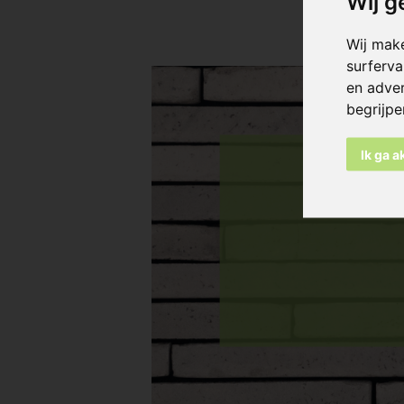
Wij g
Wij mak
surferva
en adver
begrijp
Ik ga 