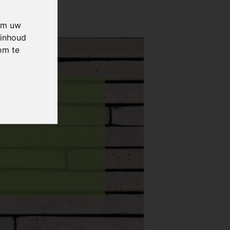
 om uw
 inhoud
om te