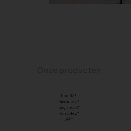
Onze producten
boardZ®
thin brickZ®
long brickZ®
reusableZ®
Léém