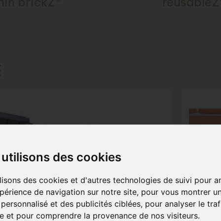
hin brickZ®
reusableZ
BoardZ®
Système ETICS pour
plaquettes de briques avec
utilisons des cookies
EPS
plus d'informations
lisons des cookies et d'autres technologies de suivi pour a
périence de navigation sur notre site, pour vous montrer u
personnalisé et des publicités ciblées, pour analyser le traf
te et pour comprendre la provenance de nos visiteurs.