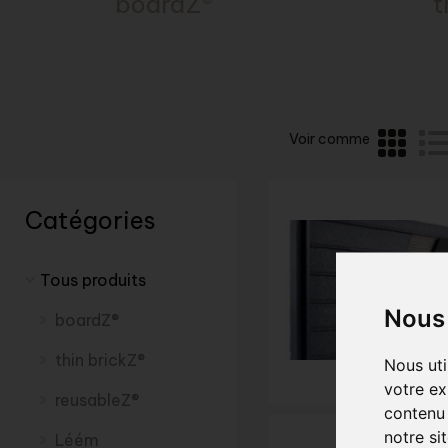
boardZ®
t
Voir comme
Catégories
Tous produits
Nous 
boardZ®
thin brickZ®
Nous uti
votre ex
reusableZ®
contenu 
notre si
Léém