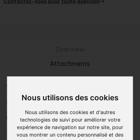
Contactez-nous pour toute question
Overview
Attachments
Consultez la brique de parement:
Nous utilisons des cookies
Nature7 Brick V
Nous utilisons des cookies et d'autres
Dimensions L x E x l (hauteur) ca. :
technologies de suivi pour améliorer votre
expérience de navigation sur notre site, pour
228x20x55 mm
vous montrer un contenu personnalisé et des