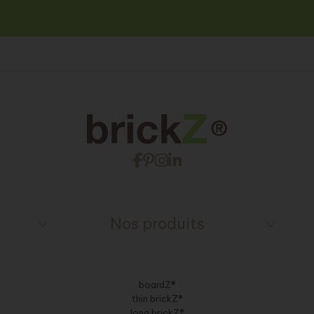
Nos produits
boardZ®
thin brickZ®
long brickZ®