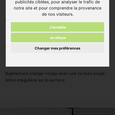
publicités ciblées, pour analyser le trafic de
notre site et pour comprendre la provenance
Type:
de nos visiteurs.
brique moulée sciées
J'accepte
Texture:
Je refuse
non-sablées, sans nervure
Changer mes préférences
Couleur:
légèrement orange-rouge avec une texture beige-
blanc irrégulière sur la surface