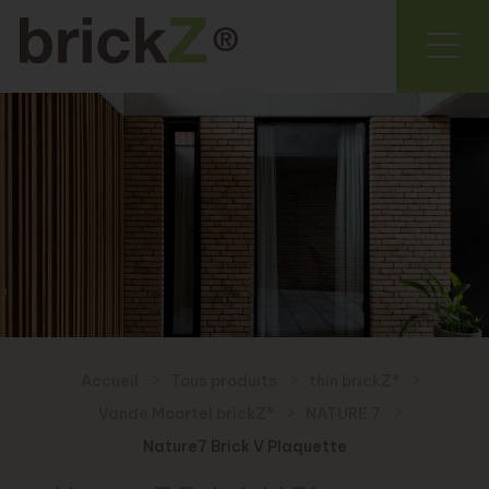
Accueil
Tous produits
thin brickZ®
Vande Moortel brickZ®
NATURE 7
Nature7 Brick V Plaquette