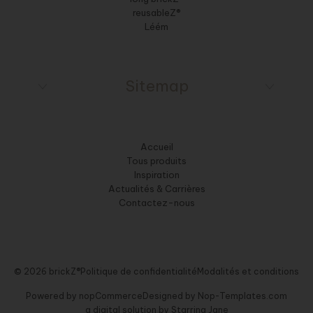
reusableZ®
Léém
Sitemap
Accueil
Tous produits
Inspiration
Actualités & Carrières
Contactez-nous
© 2026 brickZ®
Politique de confidentialité
Modalités et conditions
Powered by
nopCommerce
Designed by
Nop-Templates.com
a digital solution by
Starring Jane