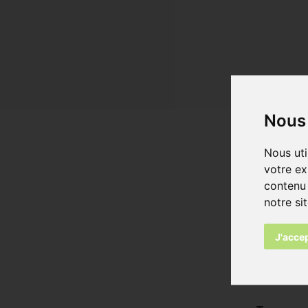
Nous 
Nous uti
votre ex
Consulte
contenu 
notre si
Nature7 
J'acce
Dimension
225x20x