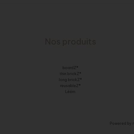
Nos produits
boardZ®
thin brickZ®
long brickZ®
reusableZ®
Léém
Powered by