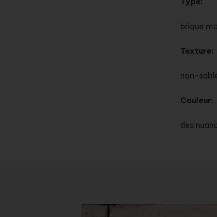
Type:
brique mo
Texture:
non-sablé
Couleur:
des nuanc