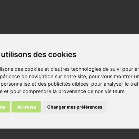
Overview
Attachments
utilisons des cookies
lisons des cookies et d'autres technologies de suivi pour a
périence de navigation sur notre site, pour vous montrer u
z la brique de parement:
personnalisé et des publicités ciblées, pour analyser le traf
te et pour comprendre la provenance de nos visiteurs.
brick M
pte
Je refuse
Changer mes préférences
s L x E x l (hauteur) ca. :
54 mm