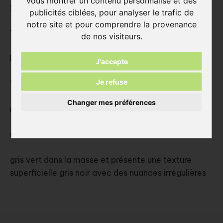
vous montrer un contenu personnalisé et des
242x38x20 mm
publicités ciblées, pour analyser le trafic de
notre site et pour comprendre la provenance
Type:
de nos visiteurs.
brique moulée sciées
J'accepte
Je refuse
Texture:
Changer mes préférences
non-sablées, sans nervure
Couleur:
gris vert dans la masse et présente une texture
superficielle gris noir avec des nuances irrégulières