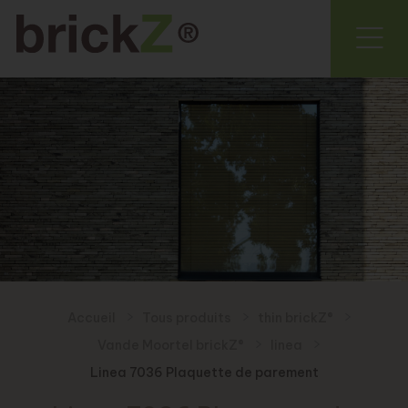
Accueil
Tous produits
thin brickZ®
Vande Moortel brickZ®
linea
Linea 7036 Plaquette de parement