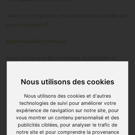
Avec nos partenaires, nous nous laissons guider par
nos
4 principes Z
.
High reusability (Reuse)
Nous concevons des matériaux réutilisables et
encourageons la rénovation circulaire afin de
prolonger la durée de vie des bâtiments existants.
Nous utilisons des cookies
Les chutes de production sont transformées en
zero waste thin brickZ ou entièrement recyclées
Nous utilisons des cookies et d'autres
technologies de suivi pour améliorer votre
comme matière première pour de nouveaux
expérience de navigation sur notre site, pour
produits céramiques. Nos produits en argile sont
vous montrer un contenu personnalisé et des
également 100 % naturels et recyclables à l’infini.
publicités ciblées, pour analyser le trafic de
notre site et pour comprendre la provenance