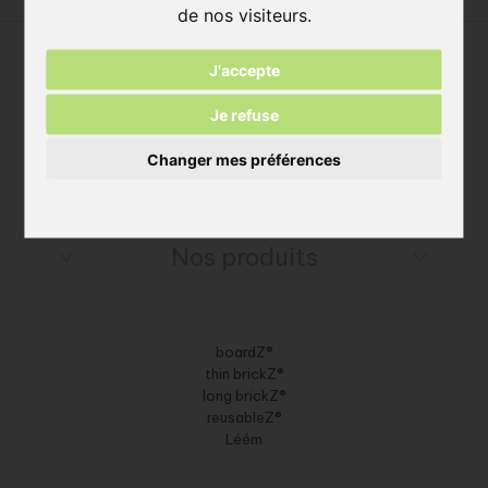
de nos visiteurs.
J'accepte
Je refuse
Changer mes préférences
Nos produits
boardZ®
thin brickZ®
long brickZ®
reusableZ®
Léém