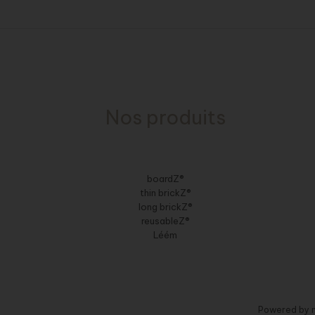
Nos produits
boardZ®
thin brickZ®
long brickZ®
reusableZ®
Léém
Powered by