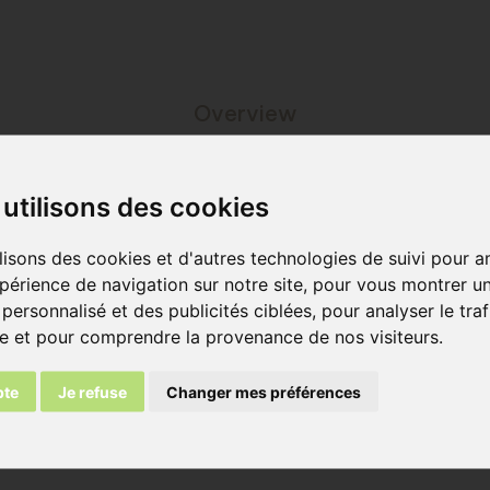
Overview
utilisons des cookies
 (lxbrxh in mm ca.)
lisons des cookies et d'autres technologies de suivi pour a
périence de navigation sur notre site, pour vous montrer u
personnalisé et des publicités ciblées, pour analyser le traf
0 x 16
te et pour comprendre la provenance de nos visiteurs.
pte
Je refuse
Changer mes préférences