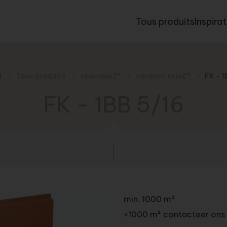
Tous produits
Inspira
l
Tous produits
reusableZ®
ceramic skinZ®
FK - 1
FK - 1BB 5/16
min. 1000 m²
<1000 m² contacteer ons