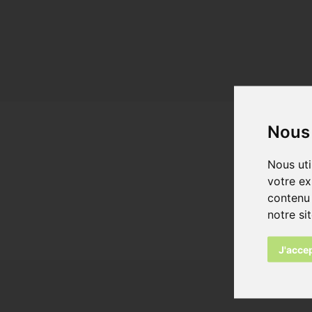
Nous 
formaten
Nous uti
votre ex
contenu 
<1200 x 1
notre si
J'acce