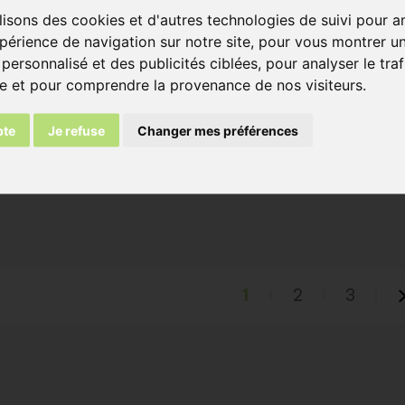
lisons des cookies et d'autres technologies de suivi pour a
Green Glazed
périence de navigation sur notre site, pour vous montrer u
personnalisé et des publicités ciblées, pour analyser le traf
0302 Plaquettes
te et pour comprendre la provenance de nos visiteurs.
plus d'informations
pte
Je refuse
Changer mes préférences
1
2
3