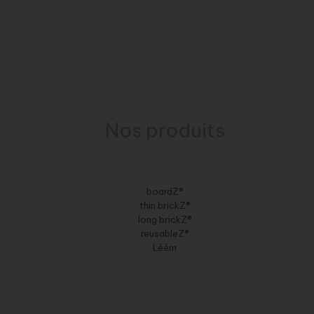
Nos produits
boardZ®
thin brickZ®
long brickZ®
reusableZ®
Léém