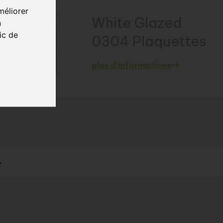
méliorer
White Glazed
n
ic de
0304 Plaquettes
plus d'informations