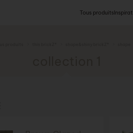
Tous produits
Inspira
us produits
thin brickZ®
shape&shiny brickZ®
shape
collection 1