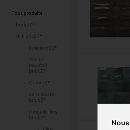
Tous produits
boardZ®
thin brickZ®
long brickZ®
Vande
Moortel
brickZ®
ColourZ®
zero waste
brickZ®
shape&shiny
brickZ®
Nous 
shiny