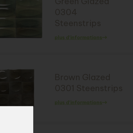
Green Glazed
0304
Steenstrips
plus d'informations
Brown Glazed
0301 Steenstrips
plus d'informations