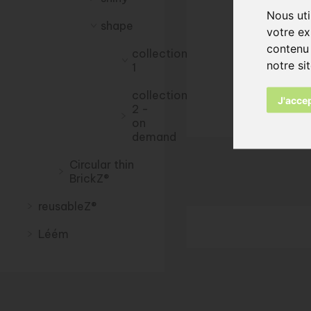
Nous uti
shape
votre ex
contenu 
collection
notre si
1
collection
J'acce
2 -
on
demand
Circular thin
BrickZ®
reusableZ®
Léém