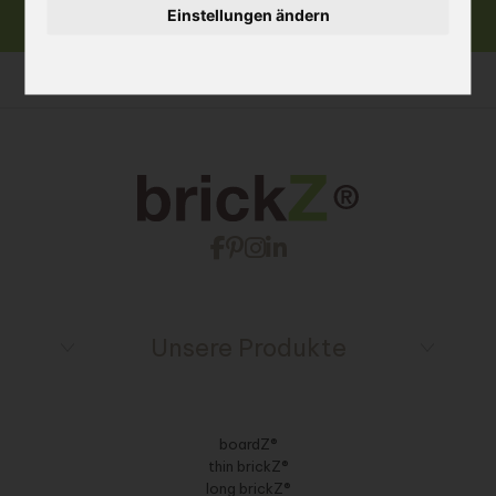
Einstellungen ändern
Unsere Produkte
boardZ®
thin brickZ®
long brickZ®